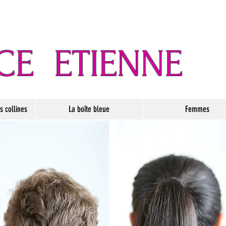
CE
ETIENNE
 collines
La boîte bleue
Femmes